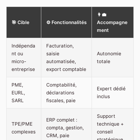
👨‍💼
🎯 Cible
⚙️ Fonctionnalités
Accompagne
ment
Indépenda
Facturation,
nt ou
saisie
Autonomie
micro-
automatisée,
totale
entreprise
export comptable
PME,
Comptabilité,
Expert dédié
EURL,
déclarations
inclus
SARL
fiscales, paie
Support
ERP complet :
TPE/PME
technique +
compta, gestion,
complexes
conseil
CRM, paie
stratégique